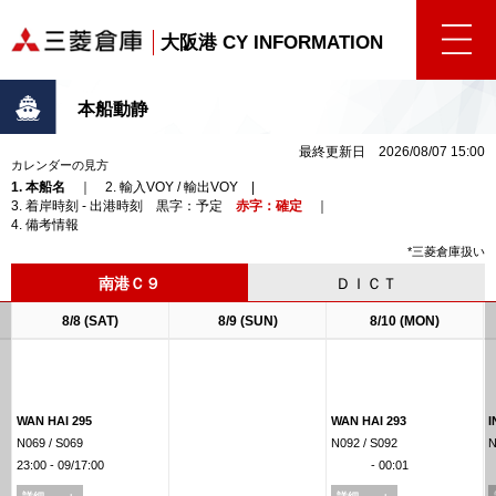
大阪港 CY INFORMATION
本船動静
最終更新日 2026/08/07 15:00
カレンダーの見方
1. 本船名
｜ 2. 輸入VOY / 輸出VOY |
3. 着岸時刻 - 出港時刻 黒字：予定
赤字：確定
｜
4. 備考情報
*三菱倉庫扱い
南港Ｃ９
ＤＩＣＴ
8/8 (SAT)
8/9 (SUN)
8/10 (MON)
WAN HAI 295
WAN HAI 293
I
N069 / S069
N092 / S092
N
23:00 - 09/17:00
- 00:01